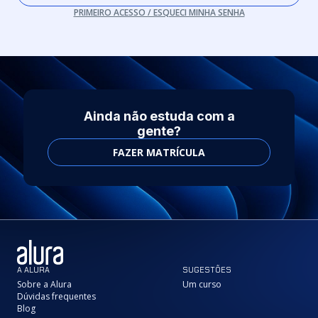
PRIMEIRO ACESSO / ESQUECI MINHA SENHA
Ainda não estuda com a
gente?
FAZER MATRÍCULA
A ALURA
SUGESTÕES
Sobre a Alura
Um curso
Dúvidas frequentes
Blog