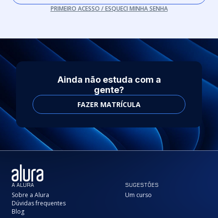
PRIMEIRO ACESSO / ESQUECI MINHA SENHA
Ainda não estuda com a
gente?
FAZER MATRÍCULA
A ALURA
SUGESTÕES
Sobre a Alura
Um curso
Dúvidas frequentes
Blog