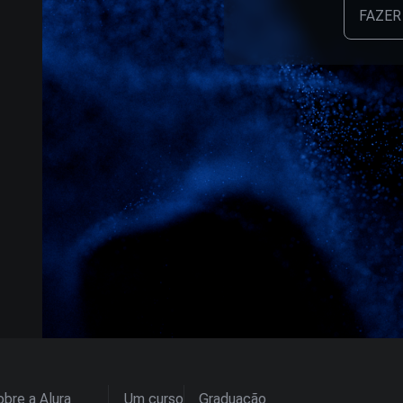
FAZER
bre a Alura
Um curso
Graduação