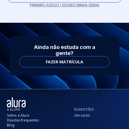
PRIMEIRO ACESSO / ESQUECI MINHA SENHA
Ainda não estuda com a
gente?
FAZER MATRÍCULA
A ALURA
SUGESTÕES
Sobre a Alura
Um curso
Dúvidas frequentes
Blog