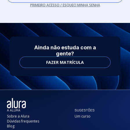
PRIMEIRO ACESSO / ESQUECI MINHA SENHA
Ainda não estuda com a
gente?
FAZER MATRÍCULA
A ALURA
SUGESTÕES
Sobre a Alura
Um curso
Dúvidas frequentes
Blog