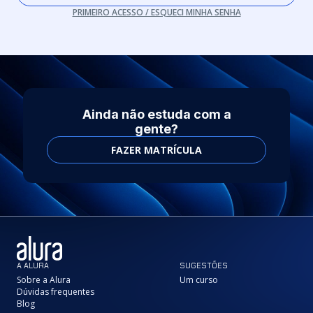
PRIMEIRO ACESSO / ESQUECI MINHA SENHA
Ainda não estuda com a
gente?
FAZER MATRÍCULA
A ALURA
SUGESTÕES
Sobre a Alura
Um curso
Dúvidas frequentes
Blog