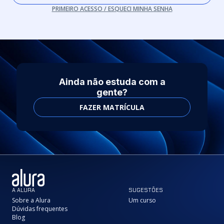
PRIMEIRO ACESSO / ESQUECI MINHA SENHA
Ainda não estuda com a
gente?
FAZER MATRÍCULA
A ALURA
SUGESTÕES
Sobre a Alura
Um curso
Dúvidas frequentes
Blog