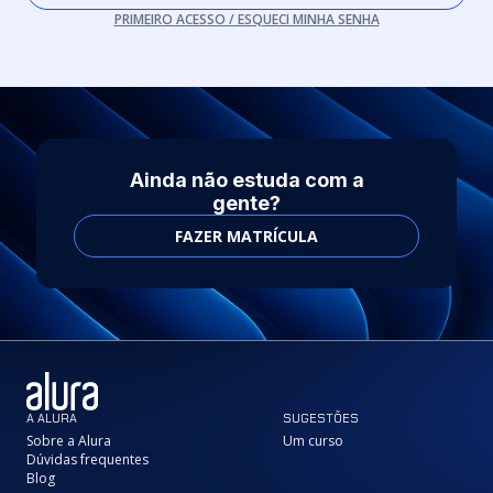
PRIMEIRO ACESSO / ESQUECI MINHA SENHA
Ainda não estuda com a
gente?
FAZER MATRÍCULA
A ALURA
SUGESTÕES
Sobre a Alura
Um curso
Dúvidas frequentes
Blog