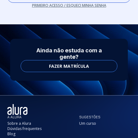
PRIMEIRO ACESSO / ESQUECI MINHA SENHA
Ainda não estuda com a
gente?
FAZER MATRÍCULA
A ALURA
SUGESTÕES
Sobre a Alura
Um curso
Dúvidas frequentes
Blog