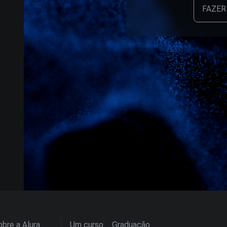
FAZER
bre a Alura
Um curso
Graduação