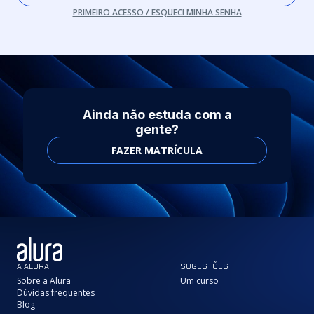
PRIMEIRO ACESSO / ESQUECI MINHA SENHA
Ainda não estuda com a
gente?
FAZER MATRÍCULA
A ALURA
SUGESTÕES
Sobre a Alura
Um curso
Dúvidas frequentes
Blog