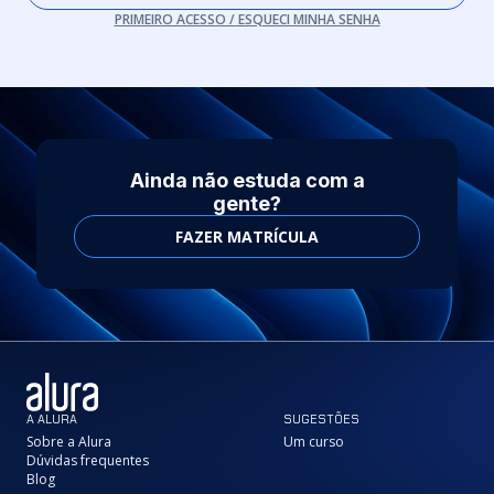
PRIMEIRO ACESSO / ESQUECI MINHA SENHA
Ainda não estuda com a
gente?
FAZER MATRÍCULA
A ALURA
SUGESTÕES
Sobre a Alura
Um curso
Dúvidas frequentes
Blog