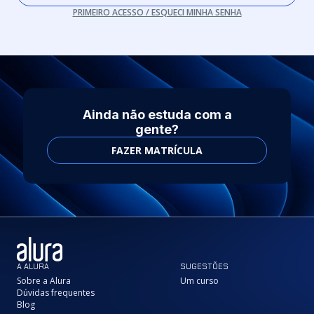
PRIMEIRO ACESSO / ESQUECI MINHA SENHA
Ainda não estuda com a
gente?
FAZER MATRÍCULA
A ALURA
SUGESTÕES
Sobre a Alura
Um curso
Dúvidas frequentes
Blog