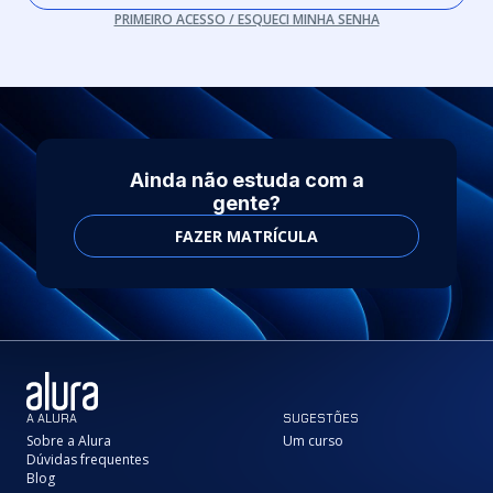
PRIMEIRO ACESSO / ESQUECI MINHA SENHA
Ainda não estuda com a
gente?
FAZER MATRÍCULA
A ALURA
SUGESTÕES
Sobre a Alura
Um curso
Dúvidas frequentes
Blog