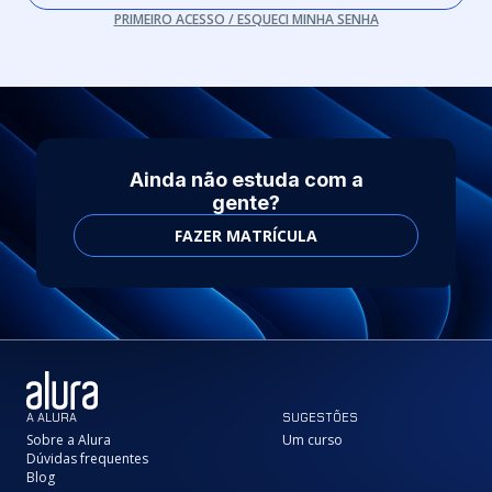
PRIMEIRO ACESSO / ESQUECI MINHA SENHA
Ainda não estuda com a
gente?
FAZER MATRÍCULA
A ALURA
SUGESTÕES
Sobre a Alura
Um curso
Dúvidas frequentes
Blog