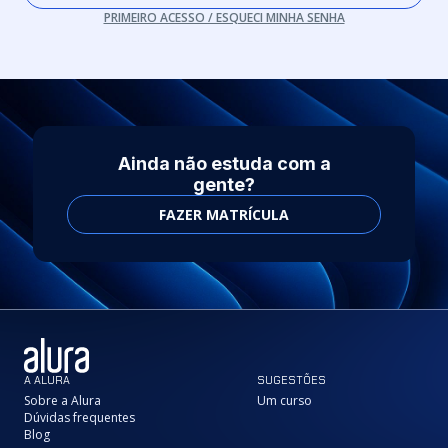
PRIMEIRO ACESSO / ESQUECI MINHA SENHA
Ainda não estuda com a
gente?
FAZER MATRÍCULA
A ALURA
SUGESTÕES
Sobre a Alura
Um curso
Dúvidas frequentes
Blog