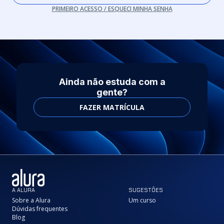
PRIMEIRO ACESSO / ESQUECI MINHA SENHA
Ainda não estuda com a
gente?
FAZER MATRÍCULA
A ALURA
SUGESTÕES
Sobre a Alura
Um curso
Dúvidas frequentes
Blog