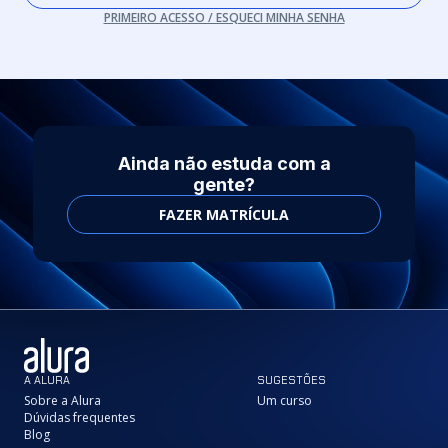
PRIMEIRO ACESSO / ESQUECI MINHA SENHA
Ainda não estuda com a
gente?
FAZER MATRÍCULA
A ALURA
SUGESTÕES
Sobre a Alura
Um curso
Dúvidas frequentes
Blog