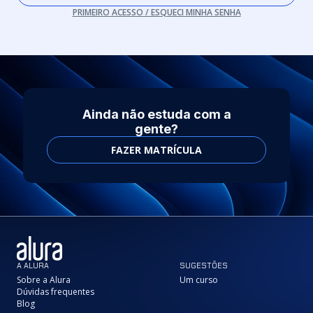
PRIMEIRO ACESSO / ESQUECI MINHA SENHA
Ainda não estuda com a
gente?
FAZER MATRÍCULA
A ALURA
SUGESTÕES
Sobre a Alura
Um curso
Dúvidas frequentes
Blog