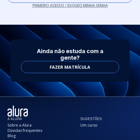
PRIMEIRO ACESSO / ESQUECI MINHA SENHA
Ainda não estuda com a
gente?
FAZER MATRÍCULA
A ALURA
SUGESTÕES
Sobre a Alura
Um curso
Dúvidas frequentes
Blog