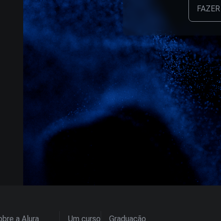
FAZER
bre a Alura
Um curso
Graduação