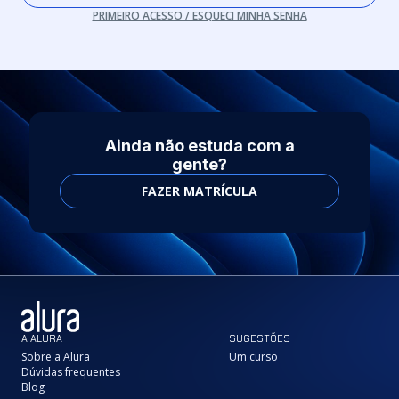
PRIMEIRO ACESSO / ESQUECI MINHA SENHA
Ainda não estuda com a
gente?
FAZER MATRÍCULA
A ALURA
SUGESTÕES
Sobre a Alura
Um curso
Dúvidas frequentes
Blog