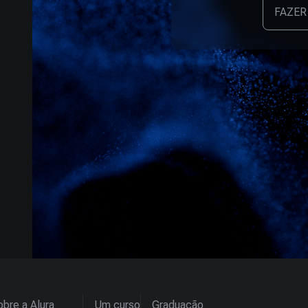
FAZER
bre a Alura
Um curso
Graduação