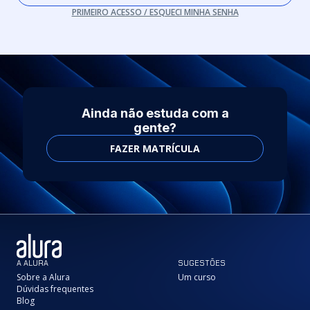
PRIMEIRO ACESSO / ESQUECI MINHA SENHA
Ainda não estuda com a
gente?
FAZER MATRÍCULA
A ALURA
SUGESTÕES
Sobre a Alura
Um curso
Dúvidas frequentes
Blog