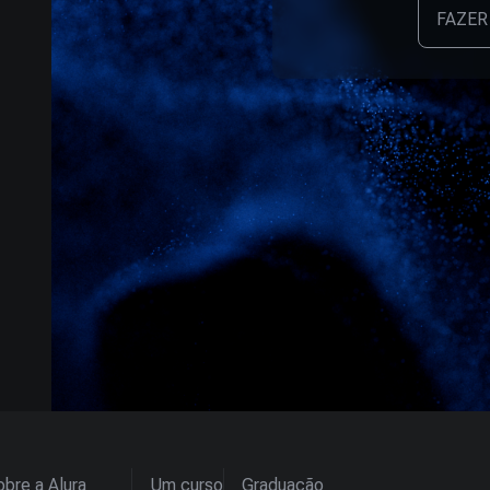
FAZER
bre a Alura
Um curso
Graduação