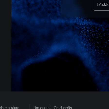
FAZER
bre a Alura
Um curso
Graduação