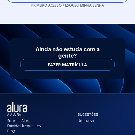
PRIMEIRO ACESSO / ESQUECI MINHA SENHA
Ainda não estuda com a
gente?
FAZER MATRÍCULA
A ALURA
SUGESTÕES
Sobre a Alura
Um curso
Dúvidas frequentes
Blog