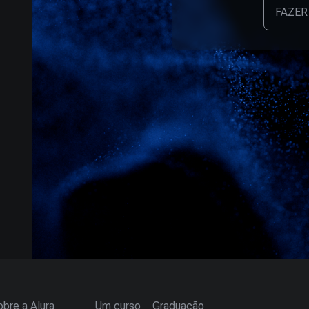
FAZER
bre a Alura
Um curso
Graduação