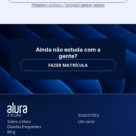
PRIMEIRO ACESSO / ESQUECI MINHA SENHA
Ainda não estuda com a
gente?
FAZER MATRÍCULA
A ALURA
SUGESTÕES
Sobre a Alura
Um curso
Dúvidas frequentes
Blog