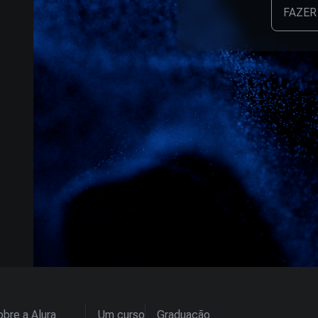
FAZER
bre a Alura
Um curso
Graduação