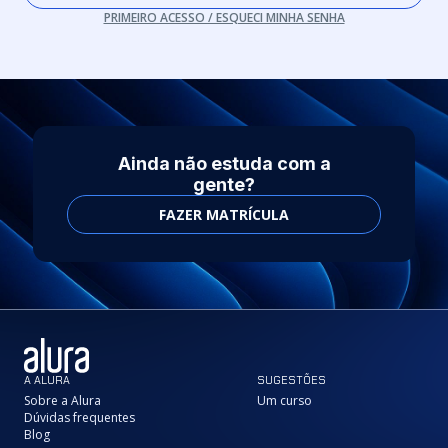
PRIMEIRO ACESSO / ESQUECI MINHA SENHA
Ainda não estuda com a
gente?
FAZER MATRÍCULA
A ALURA
SUGESTÕES
Sobre a Alura
Um curso
Dúvidas frequentes
Blog