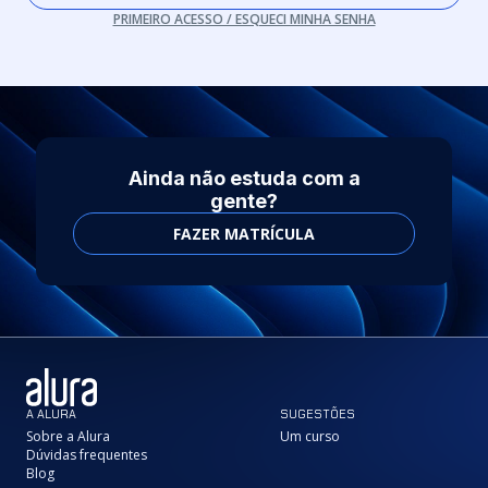
PRIMEIRO ACESSO / ESQUECI MINHA SENHA
Ainda não estuda com a
gente?
FAZER MATRÍCULA
A ALURA
SUGESTÕES
Sobre a Alura
Um curso
Dúvidas frequentes
Blog