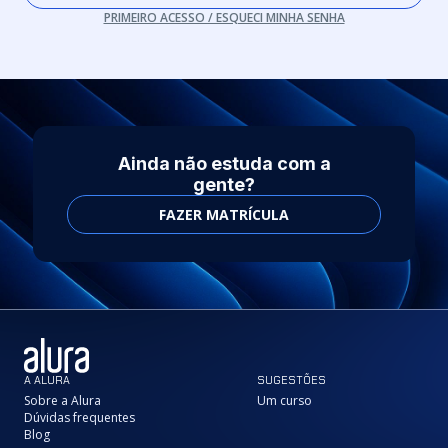
PRIMEIRO ACESSO / ESQUECI MINHA SENHA
Ainda não estuda com a
gente?
FAZER MATRÍCULA
A ALURA
SUGESTÕES
Sobre a Alura
Um curso
Dúvidas frequentes
Blog