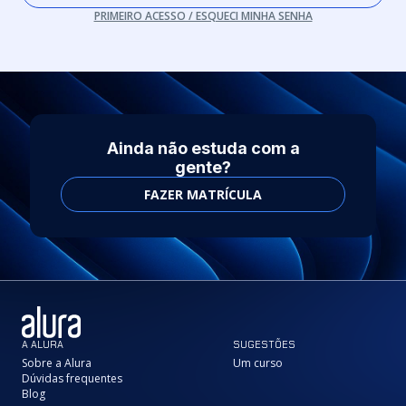
PRIMEIRO ACESSO / ESQUECI MINHA SENHA
Ainda não estuda com a
gente?
FAZER MATRÍCULA
A ALURA
SUGESTÕES
Sobre a Alura
Um curso
Dúvidas frequentes
Blog