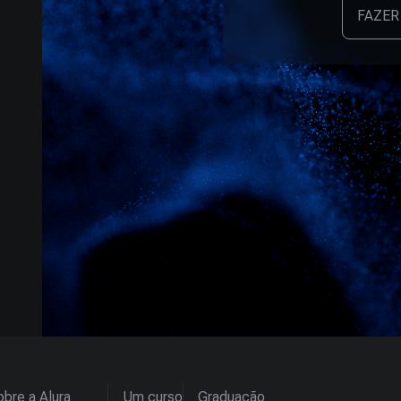
FAZER
bre a Alura
Um curso
Graduação