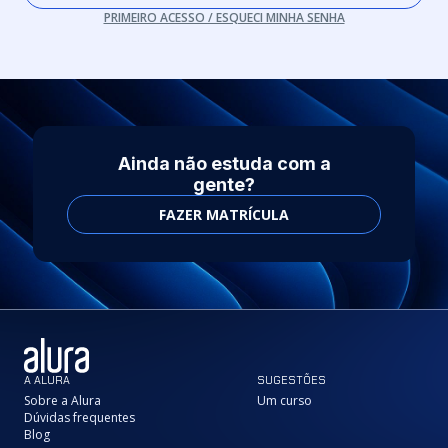
PRIMEIRO ACESSO / ESQUECI MINHA SENHA
Ainda não estuda com a
gente?
FAZER MATRÍCULA
A ALURA
SUGESTÕES
Sobre a Alura
Um curso
Dúvidas frequentes
Blog