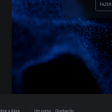
FAZER
bre a Alura
Um curso
Graduação