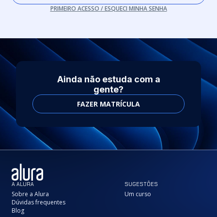
PRIMEIRO ACESSO / ESQUECI MINHA SENHA
Ainda não estuda com a
gente?
FAZER MATRÍCULA
A ALURA
SUGESTÕES
Sobre a Alura
Um curso
Dúvidas frequentes
Blog