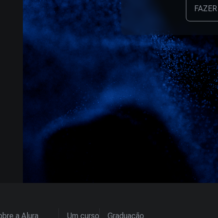
FAZER
bre a Alura
Um curso
Graduação