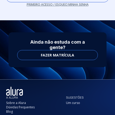
PRIMEIRO ACESSO / ESQUECI MINHA SENHA
Ainda não estuda com a
gente?
FAZER MATRÍCULA
A ALURA
SUGESTÕES
Sobre a Alura
Um curso
Dúvidas frequentes
Blog