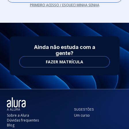
PRIMEIRO ACESSO / ESQUECI MINHA SENHA
Ainda não estuda com a
gente?
FAZER MATRÍCULA
A ALURA
SUGESTÕES
Sobre a Alura
Um curso
Dúvidas frequentes
Blog