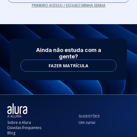
PRIMEIRO ACESSO / ESQUECI MINHA SENHA
Ainda não estuda com a
gente?
FAZER MATRÍCULA
A ALURA
SUGESTÕES
Sobre a Alura
Um curso
Dúvidas frequentes
Blog