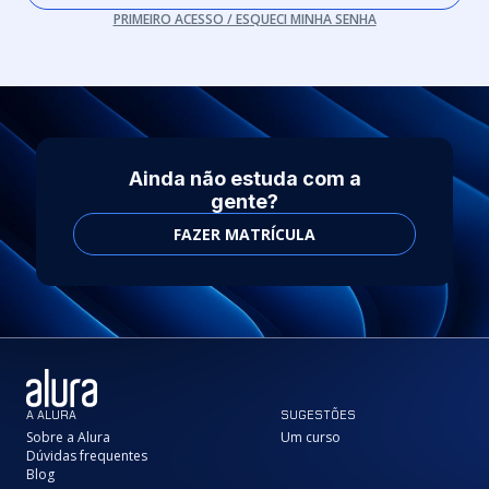
PRIMEIRO ACESSO / ESQUECI MINHA SENHA
Ainda não estuda com a
gente?
FAZER MATRÍCULA
A ALURA
SUGESTÕES
Sobre a Alura
Um curso
Dúvidas frequentes
Blog