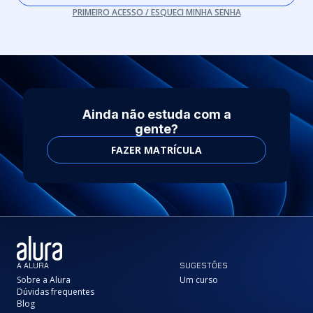
PRIMEIRO ACESSO / ESQUECI MINHA SENHA
Ainda não estuda com a
gente?
FAZER MATRÍCULA
A ALURA
SUGESTÕES
Sobre a Alura
Um curso
Dúvidas frequentes
Blog