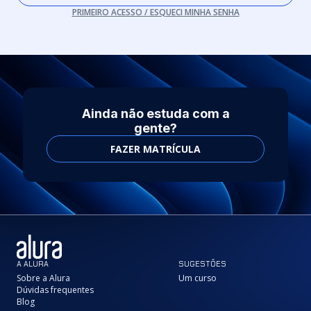
PRIMEIRO ACESSO / ESQUECI MINHA SENHA
Ainda não estuda com a
gente?
FAZER MATRÍCULA
A ALURA
SUGESTÕES
Sobre a Alura
Um curso
Dúvidas frequentes
Blog