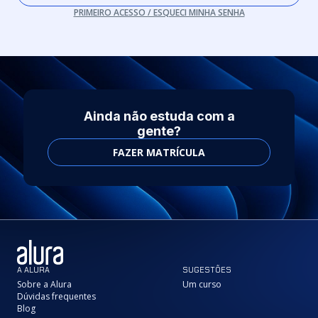
PRIMEIRO ACESSO / ESQUECI MINHA SENHA
Ainda não estuda com a
gente?
FAZER MATRÍCULA
A ALURA
SUGESTÕES
Sobre a Alura
Um curso
Dúvidas frequentes
Blog