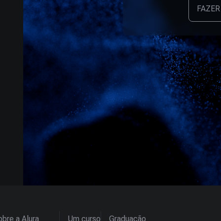
FAZER
bre a Alura
Um curso
Graduação