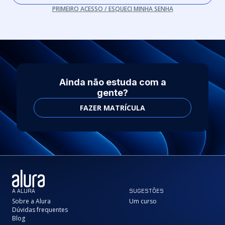
PRIMEIRO ACESSO / ESQUECI MINHA SENHA
Ainda não estuda com a
gente?
FAZER MATRÍCULA
A ALURA
SUGESTÕES
Sobre a Alura
Um curso
Dúvidas frequentes
Blog