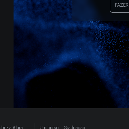
FAZER
bre a Alura
Um curso
Graduação