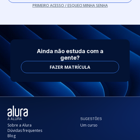
PRIMEIRO ACESSO / ESQUECI MINHA SENHA
Ainda não estuda com a
gente?
FAZER MATRÍCULA
A ALURA
SUGESTÕES
Sobre a Alura
Um curso
Dúvidas frequentes
Blog